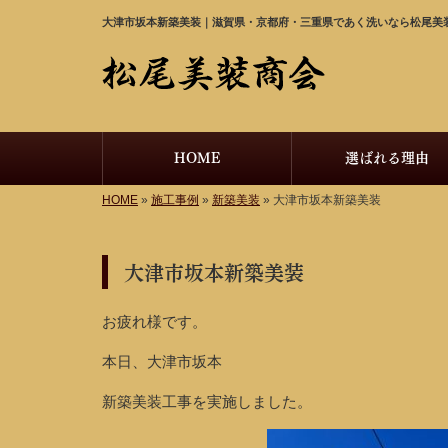
大津市坂本新築美装｜滋賀県・京都府・三重県であく洗いなら松尾美
HOME
選ばれる理由
HOME
»
施工事例
»
新築美装
»
大津市坂本新築美装
大津市坂本新築美装
お疲れ様です。
本日、大津市坂本
新築美装工事を実施しました。