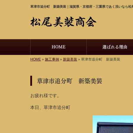
草津市追分町 新築美装｜滋賀県・京都府・三重県であく洗いなら松
HOME
選ばれる理由
HOME
»
施工事例
»
新築美装
»
草津市追分町 新築美装
草津市追分町 新築美装
お疲れ様です。
本日、草津市追分町