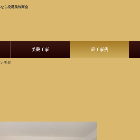
いなら松尾美装商会
美装工事
施工事例
ョン美装