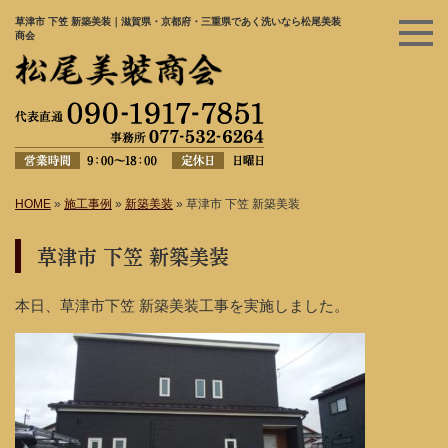
草津市 下笠 新築美装｜滋賀県・京都府・三重県であく洗いなら松尾美装
商会
HOME
»
施工事例
»
新築美装
»
草津市 下笠 新築美装
草津市 下笠 新築美装
本日、草津市下笠 新築美装工事を実施しました。