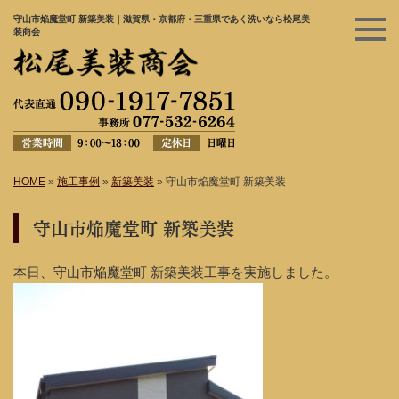
守山市焔魔堂町 新築美装｜滋賀県・京都府・三重県であく洗いなら松尾美
装商会
HOME
»
施工事例
»
新築美装
»
守山市焔魔堂町 新築美装
守山市焔魔堂町 新築美装
本日、守山市焔魔堂町 新築美装工事を実施しました。