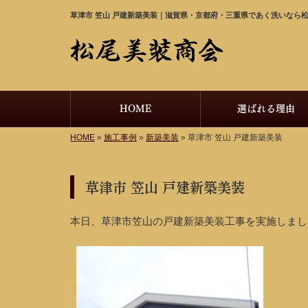
草津市 笠山 戸建新築美装｜滋賀県・京都府・三重県であく洗いなら
HOME
選ばれる理由
HOME
»
施工事例
»
新築美装
»
草津市 笠山 戸建新築美装
草津市 笠山 戸建新築美装
本日、草津市笠山の戸建新築美装工事を実施しまし