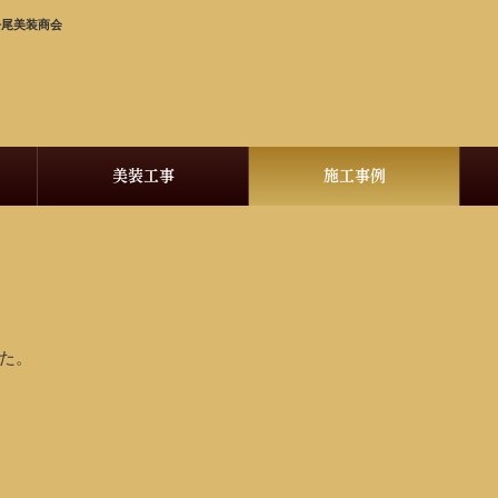
松尾美装商会
美装工事
施工事例
た。