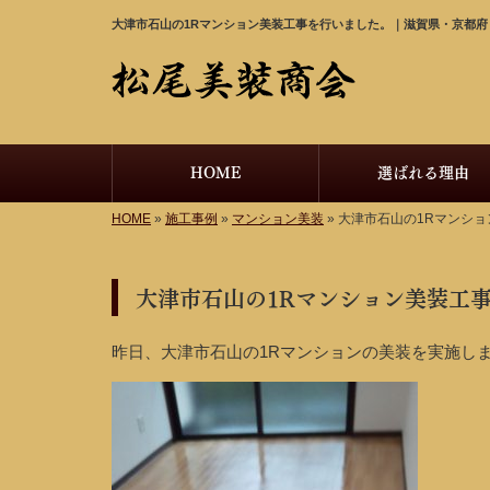
大津市石山の1Rマンション美装工事を行いました。｜滋賀県・京都
HOME
選ばれる理由
HOME
»
施工事例
»
マンション美装
»
大津市石山の1Rマンシ
大津市石山の1Rマンション美装工
昨日、大津市石山の1Rマンションの美装を実施し