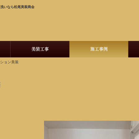
く洗いなら松尾美装商会
美装工事
施工事例
ンション美装
装